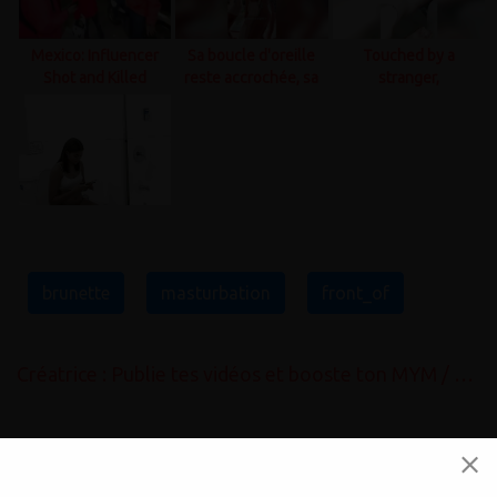
Mexico: Influencer
Sa boucle d'oreille
Touched by a
Shot and Killed
reste accrochée, sa
stranger,
During a Live
réaction est im..
interrupted by
Broadc..
passers-by!
brunette
masturbation
front_of
Créatrice : Publie tes vidéos et booste ton MYM / OnlyFans gratuitement
A propos de nous