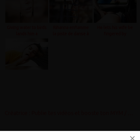
Giving water to birds
Rihanna enflamme
He lets his wife be
lands him a
la piste de danse à
fingered by
summons to the
ce festival de la ..
strangers
police..
Créatrice : Publie tes vidéos et booste ton MYM / OnlyFans gratuitement