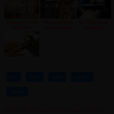
Giving water to birds
Rihanna enflamme
He lets his wife be
lands him a
la piste de danse à
fingered by
summons to the
ce festival de la ..
strangers
police..
teen
beach
public
outdoor
roleplay
Créatrice : Publie tes vidéos et booste ton MYM / OnlyFans gratuitement