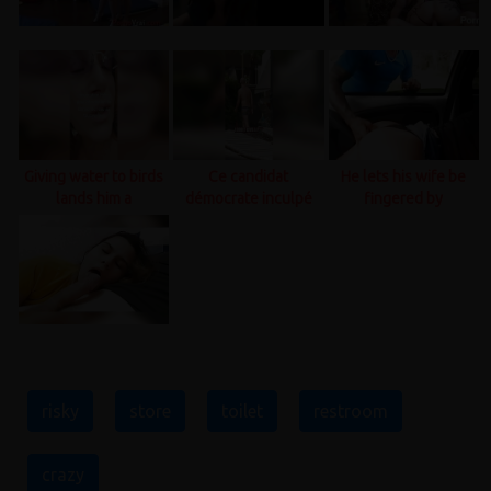
Giving water to birds
Ce candidat
He lets his wife be
lands him a
démocrate inculpé
fingered by
summons to the
après une bagarre
strangers
police..
virale ..
risky
store
toilet
restroom
crazy