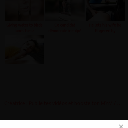
Giving water to birds
Ce candidat
He lets his wife be
lands him a
démocrate inculpé
fingered by
summons to the
après une bagarre
strangers
police..
virale ..
Créatrice : Publie tes vidéos et booste ton MYM / OnlyFans gratuitement